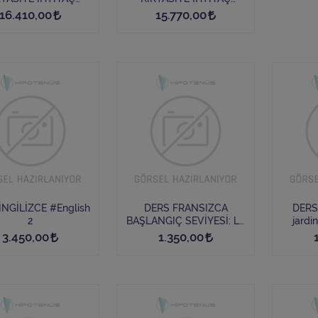
LİSTESİ
LİSTESİ
16.410,00
15.770,00
İNGİLİZCE #English
DERS FRANSIZCA
DERS 
2
BAŞLANGIÇ SEVİYESİ: La
jardi
Belle et la Bête
3.450,00
1.350,00