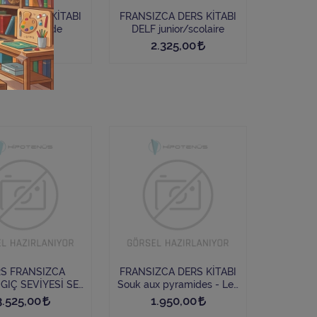
ZCA DERS KİTABI
FRANSIZCA DERS KİTABI
rigue au stade
DELF junior/scolaire
1.625,00
2.325,00
S FRANSIZCA
FRANSIZCA DERS KİTABI
Ç SEVİYESİ SET
Souk aux pyramides - Les
:Imagine 2 – Niv.
enquêtes
3.525,00
1.950,00
Cahier + CD mp3 +