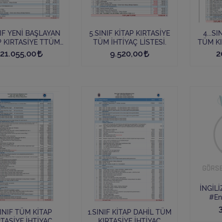
NIF YENİ BAŞLAYAN
5.SINIF KİTAP KIRTASİYE
4...S
P KIRTASİYE TTÜM
TÜM İHTİYAÇ LİSTESİ.
TÜM KI
HTİYAÇ LİSTESİ
21.055,00
9.520,00
2
İNGİLİ
#En
INIF TÜM KİTAP
1.SINIF KİTAP DAHİL TÜM
ASİYE İHTİYAÇ
KIRTASİYE İHTİYAÇ