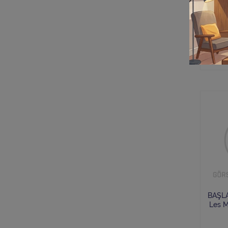
A
KIRT
BAŞLA
Les M