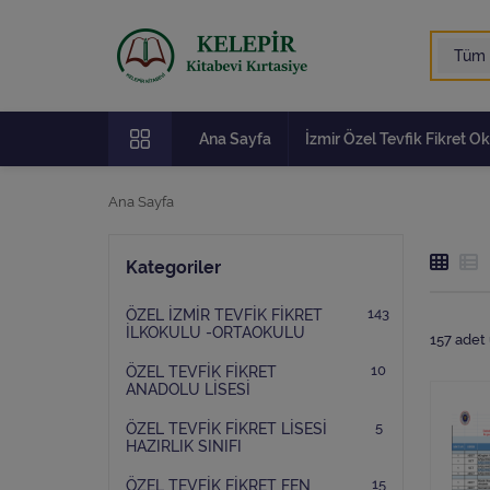
Ana Sayfa
İzmir Özel Tevfik Fikret Ok
Ana Sayfa
Kategoriler
143
ÖZEL İZMİR TEVFİK FİKRET
İLKOKULU -ORTAOKULU
157
adet 
10
ÖZEL TEVFİK FİKRET
ANADOLU LİSESİ
5
ÖZEL TEVFİK FİKRET LİSESİ
HAZIRLIK SINIFI
15
ÖZEL TEVFİK FİKRET FEN