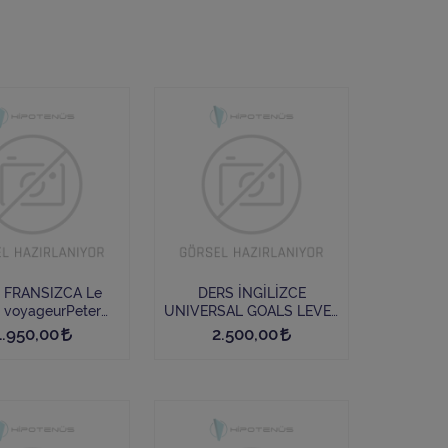
FRANSIZCA Le
DERS İNGİLİZCE
n voyageurPeter
UNIVERSAL GOALS LEVEL
Brown
6
1.950,00
2.500,00