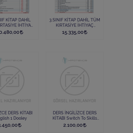
INIF KİTAP DAHİL
3.SINIF KİTAP DAHİL TÜM
RTASİYE İHTİYAÇ
KIRTASİYE İHTİYAÇ
LİSTESİ
LİSTESİ
0.480,00
15.335,00
ZCE DERS KİTABI
DERS İNGİLİZCE DERS
glish 1 Dooley
KİTABI Switch To Skills
Level A UNIVERSAL ELT
3.450,00
2.100,00