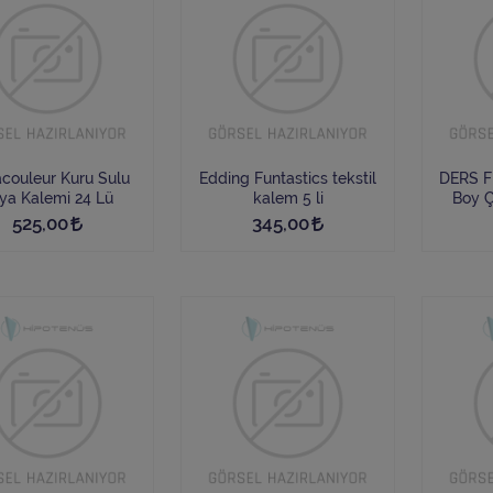
couleur Kuru Sulu
Edding Funtastics tekstil
DERS FRA
ya Kalemi 24 Lü
kalem 5 li
Boy Çizgil
525,00
345,00