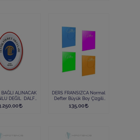
idierfle.app
 BAĞLI ALINACAK
DERS FRANSIZCA Normal
LU DEĞİL DALF
Defter Büyük Boy Çizgili
Réussite C1/C2
120 Yaprak Spiralsiz
3.250,00
135,00