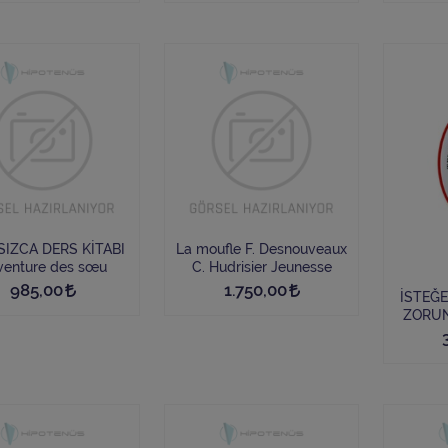
d
IZCA DERS KİTABI
La moufle F. Desnouveaux
venture des sœu
C. Hudrisier Jeunesse
985,00
1.750,00
İSTEĞE
ZORUN
100% 