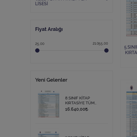
LİSESİ
Fiyat Aralığı
21.055,00
25,00
5.SINIF
KIRTA
LİSTESİ. İNGİLİZC
Yeni Gelenler
8.SINIF KİTAP
KIRTASİYE TÜM
İHTİYAÇ LİSTESİ
16.640,00