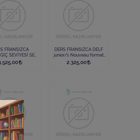
S FRANSIZCA
DERS FRANSIZCA DELF
Ç SEVİYESİ SET
junior/s Nouveau format
P : BAŞLANGIÇ
d'épreuves (A)colaire
3.525,00
2.325,00
İ: Imagine 1– Niv.
Cahier + CDmp3 +
idierfle.app