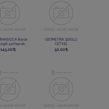
NSIZCA Büyük
GEOMETRİK ŞEKİLLİ
i 140Yaprak
CETVEL
Spiralli
145,00
50,00