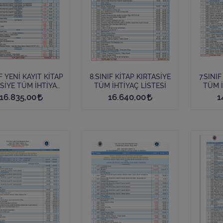
 YENİ KAYIT KİTAP
8.SINIF KİTAP KIRTASİYE
7.SINI
SİYE TÜM İHTİYAÇ
TÜM İHTİYAÇ LİSTESİ
E KİTAP
16.835,00
16.640,00
1
HARİÇ