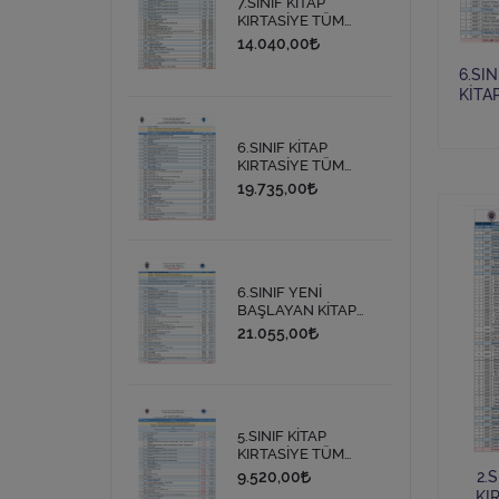
7.SINIF KİTAP
KIRTASİYE TÜM
İHTİYAÇ LİSTESİ
14.040,00
6.SI
KİTA
İ
6.SINIF KİTAP
KIRTASİYE TÜM
İHTİYAÇ LİSTESİ
19.735,00
6.SINIF YENİ
BAŞLAYAN KİTAP
KIRTASİYE TTÜM
21.055,00
İHTİYAÇ LİSTESİ
5.SINIF KİTAP
KIRTASİYE TÜM
İHTİYAÇ LİSTESİ.
2.S
9.520,00
KIRT