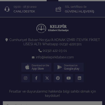
09:00 - 18:30 arası
SSL sertifikası ile
CANLI DESTEK
GÜVENLİ ALIŞVERİŞ
Cumhuriyet Bulvarı No:154/A KONAK İZMİR (TEVFİK FİKRET
LİSESİ ALTI) Whatsapp 0(232) 4220301
0(232) 422 03 01
info@kelepirkitabevi.com
Download on the
Download on
App Store
Google play
Fırsatlar ve duyurularımız hakkında bilgi sahibi olmak için
kaydolun!