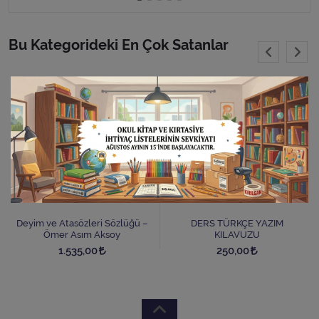
Bu Kategorideki En Çok Satanlar
Deyim ve Atasözleri Sözlüğü –
DERS TÜRKÇE YAZIM
Ömer Asım Aksoy
KILAVUZU
1.535,00
250,00