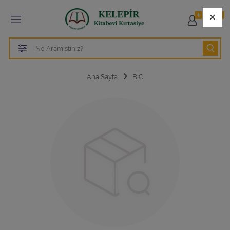
Tüm Kategoriler
×
0
ÖZEL İZMİR TEVFİK FİKRET İLKOKULU -
ORTAOKULU
ÖZEL TEVFİK FİKRET ANADOLU LİSESİ
Ana Sayfa
BİC
ÖZEL TEVFİK FİKRET LİSESİ HAZIRLIK SINIFI
ÖZEL TEVFİK FİKRET FEN LİSESİ
Tüm Kategorileri Gör