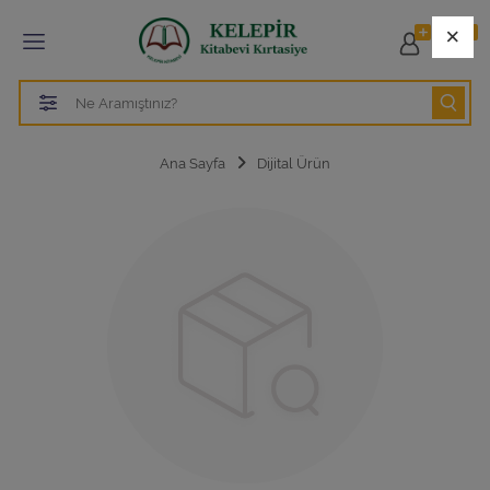
Tüm Kategoriler
×
0
ÖZEL İZMİR TEVFİK FİKRET İLKOKULU -
ORTAOKULU
ÖZEL TEVFİK FİKRET ANADOLU LİSESİ
Ana Sayfa
Dijital Ürün
ÖZEL TEVFİK FİKRET LİSESİ HAZIRLIK SINIFI
ÖZEL TEVFİK FİKRET FEN LİSESİ
Tüm Kategorileri Gör