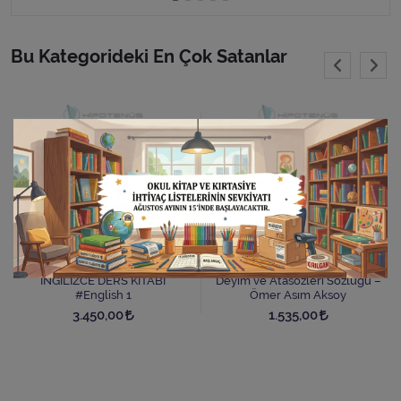
Bu Kategorideki En Çok Satanlar
İNGİLİZCE DERS KİTABI
Deyim ve Atasözleri Sözlüğü –
#English 1
Ömer Asım Aksoy
3.450,00
1.535,00