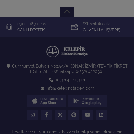
09:00 - 18:30 arası
SSL sertifikası ile
CANLI DESTEK
GÜVENLİ ALIŞVERİŞ
Cumhuriyet Bulvarı No:154/A KONAK İZMİR (TEVFİK FİKRET
LİSESİ ALTI) Whatsapp 0(232) 4220301
0(232) 422 03 01
info@kelepirkitabevi.com
Download on the
Download on
App Store
Google play
Fırsatlar ve duyurularımız hakkında bilgi sahibi olmak için