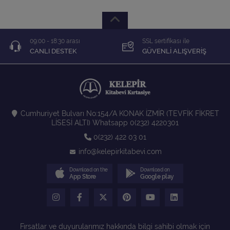
09:00 - 18:30 arası
SSL sertifikası ile
CANLI DESTEK
GÜVENLİ ALIŞVERİŞ
Cumhuriyet Bulvarı No:154/A KONAK İZMİR (TEVFİK FİKRET
LİSESİ ALTI) Whatsapp 0(232) 4220301
0(232) 422 03 01
info@kelepirkitabevi.com
Download on the
Download on
App Store
Google play
Fırsatlar ve duyurularımız hakkında bilgi sahibi olmak için