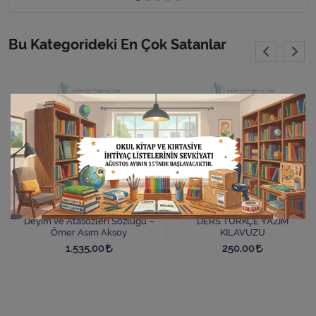
Bu Kategorideki En Çok Satanlar
Deyim ve Atasözleri Sözlüğü –
DERS TÜRKÇE YAZIM
Ömer Asım Aksoy
KILAVUZU
1.535,00
250,00