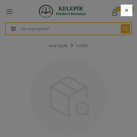
Tüm Kategoriler
×
0
ÖZEL İZMİR TEVFİK FİKRET İLKOKULU -
ORTAOKULU
ÖZEL TEVFİK FİKRET ANADOLU LİSESİ
Ana Sayfa
CASİO
ÖZEL TEVFİK FİKRET LİSESİ HAZIRLIK SINIFI
ÖZEL TEVFİK FİKRET FEN LİSESİ
Tüm Kategorileri Gör