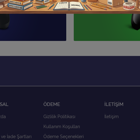
SAL
ÖDEME
İLETİŞİM
zda
Gizlilik Politikası
İletişim
Kullanım Koşulları
 ve İade Şartları
Ödeme Seçenekleri