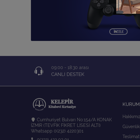
09:00 - 18:30 arası
CANLI DESTEK
KURUM
Hakkımı
Cumhuriyet Bulvarı No:154/A KONAK
İZMİR (TEVFİK FİKRET LİSESİ ALTI)
Güvenlik
Whatsapp 0(232) 4220301
Teslimat
0(232) 422 03 01