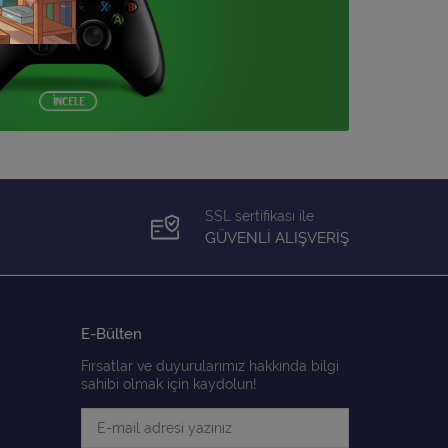
SSL sertifikası ile
GÜVENLİ ALIŞVERİŞ
E-Bülten
Fırsatlar ve duyurularımız hakkında bilgi
sahibi olmak için kaydolun!