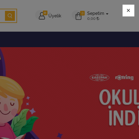
×
Sepetim
0
Üyelik
0,00